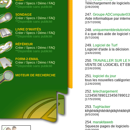
Téléchargement de logiciels,
Créer
/
Specs
/
Démo
/
FAQ
**Disponible sans publicité
[2/8/2009]
247.
Groupe ADComputer03
SONDAGE
Créer
/
Specs
/
Démo
/
FAQ
Aide informatique par interne
**Disponible sans publicité
[15/7/2009]
LIVRE D'INVITÉS
248.
uniquementdestutoriels
Créer
/
Specs
/
Démo
/
FAQ
il a que des aide de logiciel 
**Disponible sans publicité
[5/7/2009]
RÉFÉREUR
249.
Logiciel de Turf
Créer
/
Specs
/
Démo
/
FAQ
Logiciel d'aide à la décisi
**Disponible sans publicité
[24/6/2009]
FORM-2-EMAIL
250.
TRAVAILLER SUR LE 
Créer
/
Specs
/
Démo
/
FAQ
VENTE DE LOGICIEL ET 
**Disponible sans publicité
[22/6/2009]
MOTEUR DE RECHERCHE
251.
logiciel du jour
tous les nouvelles catégories
[12/6/2009]
252.
telechargement
1234567890123456789012
[17/5/2009]
253.
TugHacker
klhjkhklkjhlkhlkhjklkjhhklkhjl
[9/5/2009]
254.
marakitaweb
Squeeze pages de logiciels 
[3/5/2009]