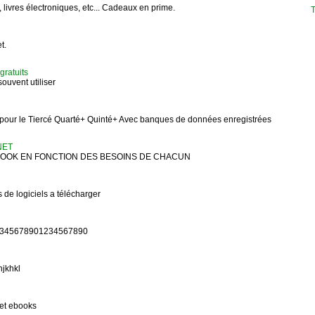
 livres électroniques, etc... Cadeaux en prime.
T
t.
gratuits
souvent utiliser
on pour le Tiercé Quarté+ Quinté+ Avec banques de données enregistrées
NET
EBOOK EN FONCTION DES BESOINS DE CHACUN
 de logiciels a télécharger
345678901234567890
hjkhkl
et ebooks