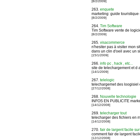
[8/2/2009]
263.
enquete
marketing: guide touristique
[8/2/2009]
264.
Tim Software
Tim Software vente de logicie
[8/2/2009]
265.
visacommerce
n'hesiter pas à visiter mon si
dans un clin d'oeil avec un si
[15/1/2009]
266.
info pc , hack , etc...
site de telechargement et d 
[14/1/2009]
267.
telelogic
telechargemet des loogisiel e
[27/12/2008]
268.
Nouvelle technologie
INFOS EN PUBLICITE marketin
[14/12/2008]
269.
telecharger tout
telecharger des fichiers en 
[14/12/2008]
270.
fair de largent facile sur
comment fair de largent facil
[12/12/2008]