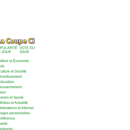
PULARITÉ
VOTE DU
 JOUR
JOUR
ffaire et Économie
rts
ulture et Société
ivertissement
ducation
Gouvernement
eux
oisirs et Sports
édias et Actualité
rdinateurs et Internet
ages personnelles
éférence
anté
ciences