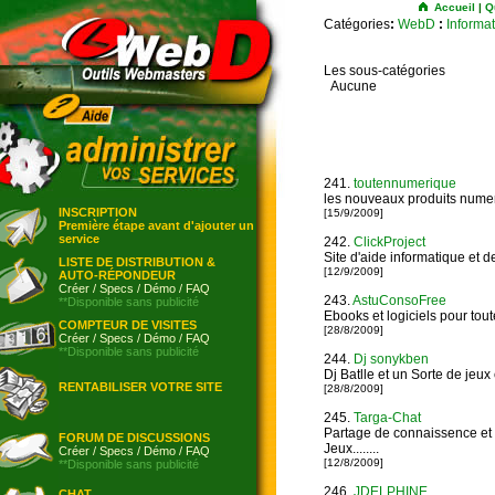
Accueil
|
Q
Catégories
:
WebD
:
Informa
Les sous-catégories
Aucune
241.
toutennumerique
les nouveaux produits numeri
INSCRIPTION
[15/9/2009]
Première étape avant d'ajouter un
service
242.
ClickProject
Site d'aide informatique et de
LISTE DE DISTRIBUTION &
[12/9/2009]
AUTO-RÉPONDEUR
Créer
/
Specs
/
Démo
/
FAQ
243.
AstuConsoFree
**Disponible sans publicité
Ebooks et logiciels pour toute
COMPTEUR DE VISITES
[28/8/2009]
Créer
/
Specs
/
Démo
/
FAQ
**Disponible sans publicité
244.
Dj sonykben
Dj Batlle et un Sorte de jeu
RENTABILISER VOTRE SITE
[28/8/2009]
245.
Targa-Chat
Partage de connaissence et d
FORUM DE DISCUSSIONS
Jeux........
Créer
/
Specs
/
Démo
/
FAQ
[12/8/2009]
**Disponible sans publicité
246.
JDELPHINE
CHAT