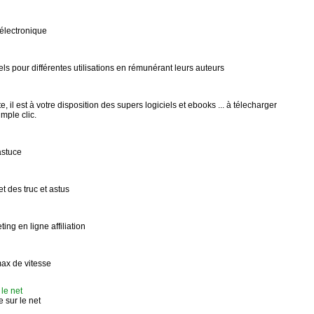
 électronique
ls pour différentes utilisations en rémunérant leurs auteurs
te, il est à votre disposition des supers logiciels et ebooks ... à télecharger
mple clic.
astuce
t des truc et astus
g en ligne affiliation
max de vitesse
 le net
e sur le net