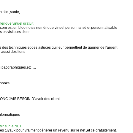
 site ,sante,
rique virtuel gratuit
.com est un bloc-notes numérique virtuel personnalisé et personnalisable
s es visiteurs d'enr
rs des techniques et des astuces qui leur permettent de gagner de l'argent
z aussi des liens
 pacgraphiques,etc.....
e-books
C JAIS BESOIN D''avoir des client
informatiques
sir sur le NET
les tuyaux pour vraiment générer un revenu sur le net ,et ce gratuitement.