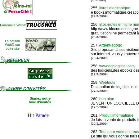
255.
livres electronique
e books,informatique,creation
[29/4/2009]
256.
Bloc-notes en ligne numé
Partenaire Webd:
http://www.blocnotesenligne
gratuit et online permettant à
[26/4/2009]
Le bouton
WebD sur
257.
Argent-agogo
votre site
Site proposant à ses visiteu
sur internet. vous y trouvere
[20/4/2009]
258.
www.dcplogiciel.com
des logiciels,des ebooks,des
[17/4/2009]
259.
Webtools
Distribution de logiciels et 
[27/3/2009]
Signez notre
260.
bon plan
livre d'invités
JE VENT UN LOGICIELLE DON
[17/3/2009]
261.
Produit informatique
Je fais la vente de produits 
[20/2/2009]
262.
Tout pour vraiment reus
Le site qui vous donne tous 