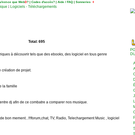
u'est-ce que Web
D
?
|
Codes d'accès?
|
Aide / FAQ
|
Sonneries
tique
:
Logiciels - Téléchargements
Total: 695
PO
DU
ques à découvrir tels que des ebooks, des logiciel en tous genre
A
A
 création de projet.
C
D
É
 la famille
J
L
x entre dj afin de ce combatre a comparer nos musique.
M
O
P
e bon mement...!!!forum,chat, TV, Radio, Telechargement Music , logiciel
R
S
S