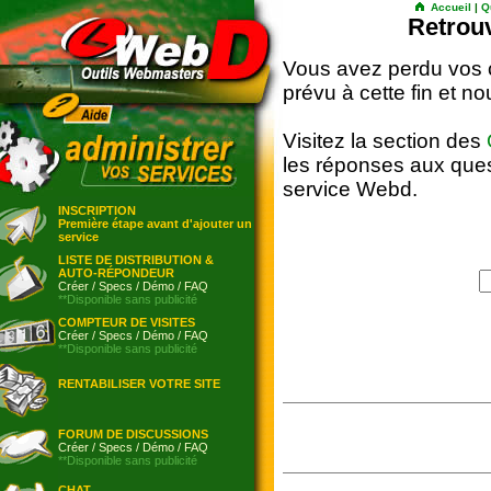
Accueil
|
Q
Retrou
Vous avez perdu vos c
prévu à cette fin et 
Visitez la section des
les réponses aux ques
service Webd.
INSCRIPTION
Première étape avant d'ajouter un
service
LISTE DE DISTRIBUTION &
AUTO-RÉPONDEUR
Créer
/
Specs
/
Démo
/
FAQ
**Disponible sans publicité
COMPTEUR DE VISITES
Créer
/
Specs
/
Démo
/
FAQ
**Disponible sans publicité
RENTABILISER VOTRE SITE
FORUM DE DISCUSSIONS
Créer
/
Specs
/
Démo
/
FAQ
**Disponible sans publicité
CHAT