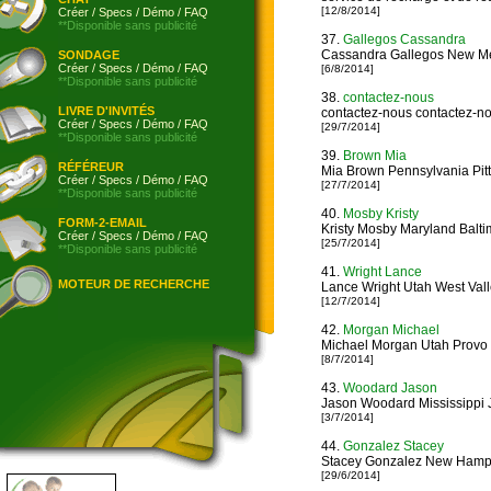
[12/8/2014]
Créer
/
Specs
/
Démo
/
FAQ
**Disponible sans publicité
37.
Gallegos Cassandra
Cassandra Gallegos New Me
SONDAGE
Créer
/
Specs
/
Démo
/
FAQ
[6/8/2014]
**Disponible sans publicité
38.
contactez-nous
LIVRE D'INVITÉS
contactez-nous contactez-n
Créer
/
Specs
/
Démo
/
FAQ
[29/7/2014]
**Disponible sans publicité
39.
Brown Mia
RÉFÉREUR
Mia Brown Pennsylvania Pit
Créer
/
Specs
/
Démo
/
FAQ
[27/7/2014]
**Disponible sans publicité
40.
Mosby Kristy
FORM-2-EMAIL
Kristy Mosby Maryland Balti
Créer
/
Specs
/
Démo
/
FAQ
[25/7/2014]
**Disponible sans publicité
41.
Wright Lance
MOTEUR DE RECHERCHE
Lance Wright Utah West Vall
[12/7/2014]
42.
Morgan Michael
Michael Morgan Utah Provo
[8/7/2014]
43.
Woodard Jason
Jason Woodard Mississippi 
[3/7/2014]
44.
Gonzalez Stacey
Stacey Gonzalez New Hamps
[29/6/2014]