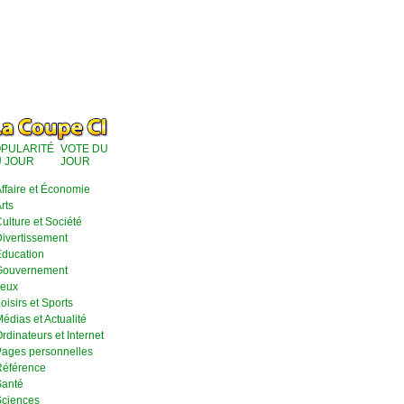
PULARITÉ
VOTE DU
 JOUR
JOUR
ffaire et Économie
rts
ulture et Société
ivertissement
ducation
Gouvernement
eux
oisirs et Sports
édias et Actualité
rdinateurs et Internet
ages personnelles
éférence
anté
ciences