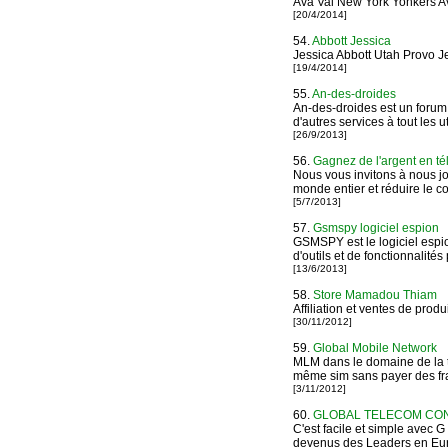
Ava Val New York Yonkers A
[20/4/2014]
54.
Abbott Jessica
Jessica Abbott Utah Provo J
[19/4/2014]
55.
An-des-droides
An-des-droides est un forum 
d'autres services à tout les ut
[26/9/2013]
56.
Gagnez de l'argent en t
Nous vous invitons à nous j
monde entier et réduire le co
[5/7/2013]
57.
Gsmspy logiciel espion
GSMSPY est le logiciel esp
d'outils et de fonctionnalité
[13/6/2013]
58.
Store Mamadou Thiam
Affiliation et ventes de pro
[30/11/2012]
59.
Global Mobile Network
MLM dans le domaine de la té
même sim sans payer des fr
[3/11/2012]
60.
GLOBAL TELECOM CO
C'est facile et simple avec G
devenus des Leaders en Eu