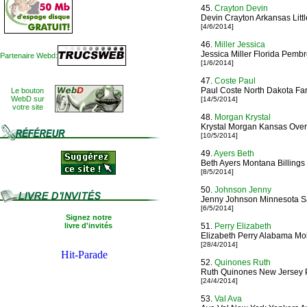
45.
Crayton Devin
Devin Crayton Arkansas Litt
[4/6/2014]
46.
Miller Jessica
Jessica Miller Florida Pemb
Partenaire Webd:
[1/6/2014]
47.
Coste Paul
Paul Coste North Dakota Fa
Le bouton
WebD sur
[14/5/2014]
votre site
48.
Morgan Krystal
Krystal Morgan Kansas Over
[10/5/2014]
49.
Ayers Beth
Beth Ayers Montana Billings
[8/5/2014]
50.
Johnson Jenny
Jenny Johnson Minnesota Sa
[6/5/2014]
Signez notre
livre d'invités
51.
Perry Elizabeth
Elizabeth Perry Alabama Mob
[28/4/2014]
52.
Quinones Ruth
Ruth Quinones New Jersey 
[24/4/2014]
53.
Val Ava