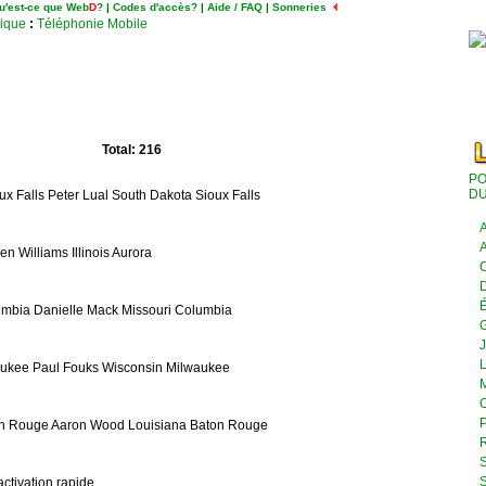
u'est-ce que Web
D
?
|
Codes d'accès?
|
Aide / FAQ
|
Sonneries
tique
:
Téléphonie Mobile
Total: 216
PO
DU
ux Falls Peter Lual South Dakota Sioux Falls
A
A
en Williams Illinois Aurora
C
D
É
umbia Danielle Mack Missouri Columbia
J
L
aukee Paul Fouks Wisconsin Milwaukee
M
O
P
n Rouge Aaron Wood Louisiana Baton Rouge
R
S
S
activation rapide