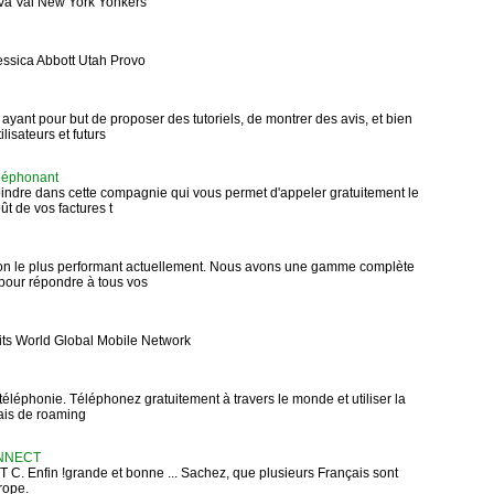
va Val New York Yonkers
essica Abbott Utah Provo
ayant pour but de proposer des tutoriels, de montrer des avis, et bien
ilisateurs et futurs
éléphonant
oindre dans cette compagnie qui vous permet d'appeler gratuitement le
ût de vos factures t
ion le plus performant actuellement. Nous avons une gamme complète
s pour répondre à tous vos
duits World Global Mobile Network
léphonie. Téléphonez gratuitement à travers le monde et utiliser la
ais de roaming
NNECT
 T C. Enfin !grande et bonne ... Sachez, que plusieurs Français sont
rope.