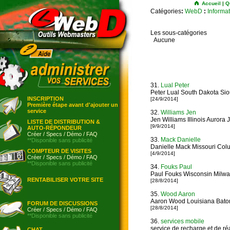
Accueil
|
Q
Catégories
:
WebD
:
Informa
Les sous-catégories
Aucune
31.
Lual Peter
Peter Lual South Dakota Sio
INSCRIPTION
[24/9/2014]
Première étape avant d'ajouter un
service
32.
Williams Jen
Jen Williams Illinois Aurora J
LISTE DE DISTRIBUTION &
[9/9/2014]
AUTO-RÉPONDEUR
Créer
/
Specs
/
Démo
/
FAQ
33.
Mack Danielle
**Disponible sans publicité
Danielle Mack Missouri Col
COMPTEUR DE VISITES
[4/9/2014]
Créer
/
Specs
/
Démo
/
FAQ
**Disponible sans publicité
34.
Fouks Paul
Paul Fouks Wisconsin Milw
RENTABILISER VOTRE SITE
[28/8/2014]
35.
Wood Aaron
Aaron Wood Louisiana Bato
FORUM DE DISCUSSIONS
[28/8/2014]
Créer
/
Specs
/
Démo
/
FAQ
**Disponible sans publicité
36.
services mobile
service de recharge et de ré
CHAT