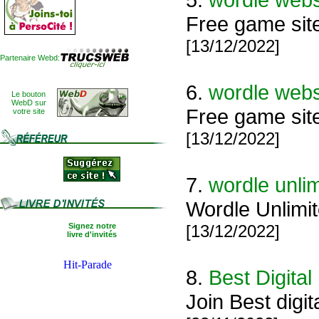
Free game site
[13/12/2022]
Partenaire Webd:
6.
wordle webs
Le bouton
WebD sur
Free game site
votre site
[13/12/2022]
7.
wordle unli
Wordle Unlimit
Signez notre
[13/12/2022]
livre d'invités
8.
Best Digital
Join Best digi