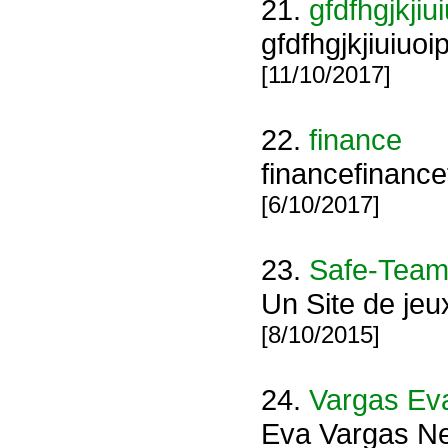
21.
gfdfhgjkji
gfdfhgjkjiuiuo
[11/10/2017]
22.
finance
financefinance
[6/10/2017]
23.
Safe-Tea
Un Site de jeu
[8/10/2015]
24.
Vargas Ev
Eva Vargas N