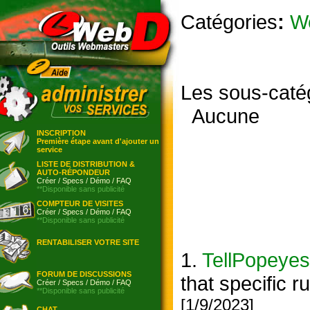
Catégories
:
W
Les sous-caté
Aucune
INSCRIPTION
Première étape avant d'ajouter un
service
LISTE DE DISTRIBUTION &
AUTO-RÉPONDEUR
Créer
/
Specs
/
Démo
/
FAQ
**Disponible sans publicité
COMPTEUR DE VISITES
Créer
/
Specs
/
Démo
/
FAQ
**Disponible sans publicité
RENTABILISER VOTRE SITE
1.
TellPopeyes
FORUM DE DISCUSSIONS
that specific 
Créer
/
Specs
/
Démo
/
FAQ
**Disponible sans publicité
[1/9/2023]
CHAT