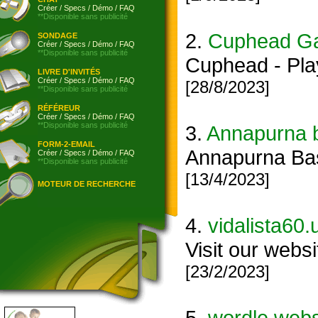
Créer
/
Specs
/
Démo
/
FAQ
**Disponible sans publicité
2.
Cuphead G
SONDAGE
Créer
/
Specs
/
Démo
/
FAQ
**Disponible sans publicité
Cuphead - Play
LIVRE D'INVITÉS
Créer
/
Specs
/
Démo
/
FAQ
[28/8/2023]
**Disponible sans publicité
RÉFÉREUR
Créer
/
Specs
/
Démo
/
FAQ
**Disponible sans publicité
3.
Annapurna 
FORM-2-EMAIL
Annapurna Base
Créer
/
Specs
/
Démo
/
FAQ
**Disponible sans publicité
[13/4/2023]
MOTEUR DE RECHERCHE
4.
vidalista60.
Visit our websi
[23/2/2023]
5.
wordle webs