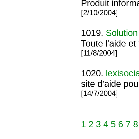
Produit inform
[2/10/2004]
1019.
Solution
Toute l'aide et
[11/8/2004]
1020.
lexisoci
site d'aide po
[14/7/2004]
1
2
3
4
5
6
7
8