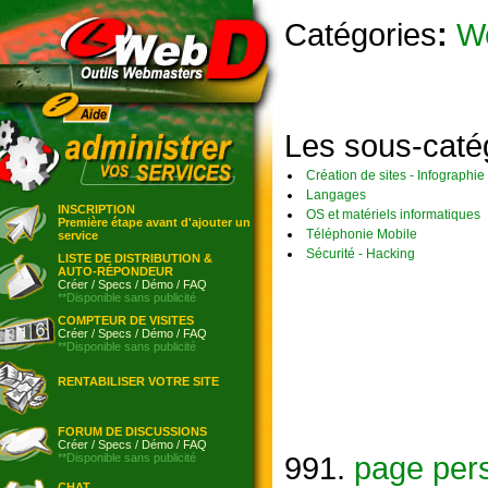
Catégories
:
W
Les sous-caté
Création de sites - Infographie
Langages
INSCRIPTION
OS et matériels informatiques
Première étape avant d'ajouter un
Téléphonie Mobile
service
Sécurité - Hacking
LISTE DE DISTRIBUTION &
AUTO-RÉPONDEUR
Créer
/
Specs
/
Démo
/
FAQ
**Disponible sans publicité
COMPTEUR DE VISITES
Créer
/
Specs
/
Démo
/
FAQ
**Disponible sans publicité
RENTABILISER VOTRE SITE
FORUM DE DISCUSSIONS
Créer
/
Specs
/
Démo
/
FAQ
991.
page per
**Disponible sans publicité
CHAT