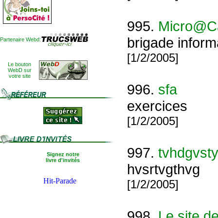
995.
Micro@Ca
brigade inform
Partenaire Webd:
[1/2/2005]
Le bouton
WebD sur
votre site
996.
sfa
exercices
[1/2/2005]
997.
tvhdgvsty
Signez notre
livre d'invités
hvsrtvgthvg
[1/2/2005]
998.
Le site de