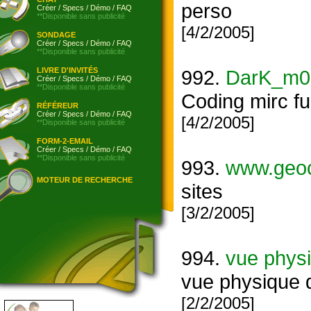
perso
Créer
/
Specs
/
Démo
/
FAQ
**Disponible sans publicité
[4/2/2005]
SONDAGE
Créer
/
Specs
/
Démo
/
FAQ
**Disponible sans publicité
LIVRE D'INVITÉS
992.
DarK_m0
Créer
/
Specs
/
Démo
/
FAQ
**Disponible sans publicité
Coding mirc f
RÉFÉREUR
Créer
/
Specs
/
Démo
/
FAQ
[4/2/2005]
**Disponible sans publicité
FORM-2-EMAIL
Créer
/
Specs
/
Démo
/
FAQ
**Disponible sans publicité
993.
www.geoc
MOTEUR DE RECHERCHE
sites
[3/2/2005]
994.
vue phys
vue physique 
[2/2/2005]