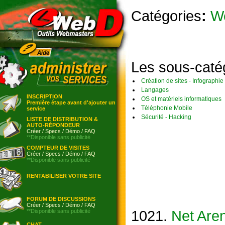
Catégories
:
W
Les sous-caté
Création de sites - Infographie
Langages
INSCRIPTION
OS et matériels informatiques
Première étape avant d'ajouter un
Téléphonie Mobile
service
Sécurité - Hacking
LISTE DE DISTRIBUTION &
AUTO-RÉPONDEUR
Créer
/
Specs
/
Démo
/
FAQ
**Disponible sans publicité
COMPTEUR DE VISITES
Créer
/
Specs
/
Démo
/
FAQ
**Disponible sans publicité
RENTABILISER VOTRE SITE
FORUM DE DISCUSSIONS
Créer
/
Specs
/
Démo
/
FAQ
1021.
Net Are
**Disponible sans publicité
CHAT