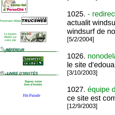
1025.
- redire
actualit winds
Partenaire Webd:
windsurf de n
Le bouton
WebD sur
[5/2/2004]
votre site
1026.
nonodela
le site d'edou
[3/10/2003]
Signez notre
livre d'invités
1027.
équipe d
ce site est com
[12/9/2003]