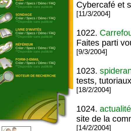
Cybercafé et s
Créer
/
Specs
/
Démo
/
FAQ
**Disponible sans publicité
[11/3/2004]
SONDAGE
Créer
/
Specs
/
Démo
/
FAQ
**Disponible sans publicité
LIVRE D'INVITÉS
1022.
Carrefou
Créer
/
Specs
/
Démo
/
FAQ
**Disponible sans publicité
Faites parti v
RÉFÉREUR
Créer
/
Specs
/
Démo
/
FAQ
[9/3/2004]
**Disponible sans publicité
FORM-2-EMAIL
Créer
/
Specs
/
Démo
/
FAQ
**Disponible sans publicité
1023.
spideran
MOTEUR DE RECHERCHE
tests, tutoriau
[18/2/2004]
1024.
actualit
site de la co
[14/2/2004]