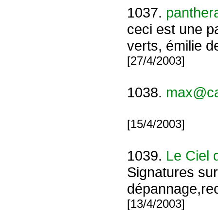
1037.
panthera
ceci est une p
verts, émilie d
[27/4/2003]
1038.
max@c
[15/4/2003]
1039.
Le Ciel 
Signatures su
dépannage,rece
[13/4/2003]