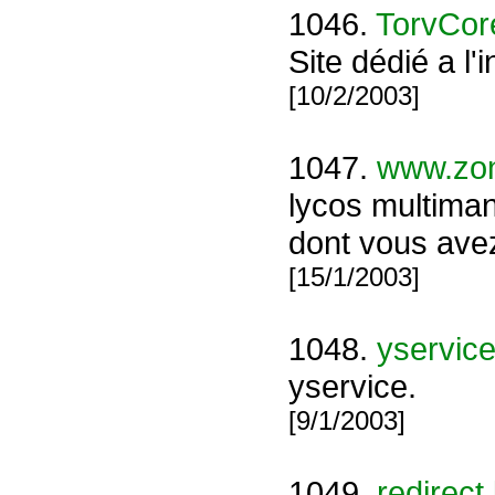
1046.
TorvCor
Site dédié a l'
[10/2/2003]
1047.
www.zon
lycos multiman
dont vous avez
[15/1/2003]
1048.
yservice
yservice.
[9/1/2003]
1049.
redirect