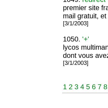
premier site f
mail gratuit, e
[3/1/2003]
1050.
'+'
lycos multiman
dont vous avez
[3/1/2003]
1
2
3
4
5
6
7
8