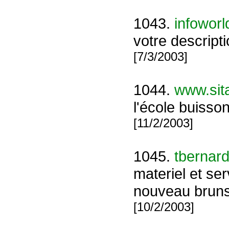
1043.
infoworl
votre descript
[7/3/2003]
1044.
www.sita
l'école buisso
[11/2/2003]
1045.
tbernard
materiel et se
nouveau brunsw
[10/2/2003]