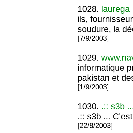
1028.
laurega
ils, fournisseu
soudure, la dé
[7/9/2003]
1029.
www.nave
informatique p
pakistan et de
[1/9/2003]
1030.
.:: s3b .
.:: s3b ... C'es
[22/8/2003]