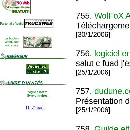
755.
WolFoX 
Téléchargements
Partenaire Webd:
[30/1/2006]
Le bouton
WebD sur
votre site
756.
logiciel 
salut c fuad j
[25/1/2006]
757.
dudune.
Signez notre
livre d'invités
Présentation 
[25/1/2006]
758.
Guilde elf