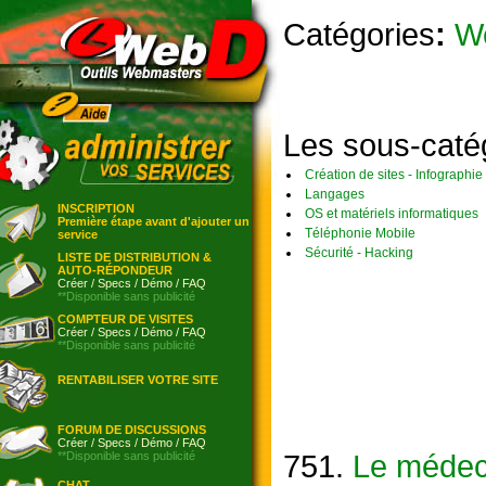
Catégories
:
W
Les sous-caté
Création de sites - Infographie
Langages
INSCRIPTION
OS et matériels informatiques
Première étape avant d'ajouter un
Téléphonie Mobile
service
Sécurité - Hacking
LISTE DE DISTRIBUTION &
AUTO-RÉPONDEUR
Créer
/
Specs
/
Démo
/
FAQ
**Disponible sans publicité
COMPTEUR DE VISITES
Créer
/
Specs
/
Démo
/
FAQ
**Disponible sans publicité
RENTABILISER VOTRE SITE
FORUM DE DISCUSSIONS
Créer
/
Specs
/
Démo
/
FAQ
751.
Le médeci
**Disponible sans publicité
CHAT