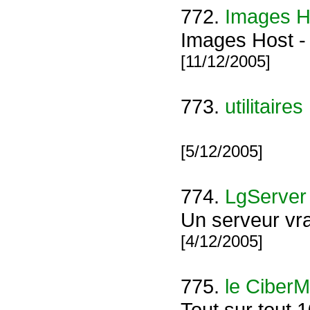
772.
Images H
Images Host - 
[11/12/2005]
773.
utilitaires
[5/12/2005]
774.
LgServer
Un serveur vra
[4/12/2005]
775.
le Ciber
Tout sur tout 