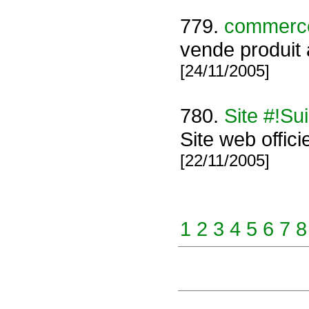
779.
commerc
vende produit
[24/11/2005]
780.
Site #!Su
Site web offic
[22/11/2005]
1
2
3
4
5
6
7
8