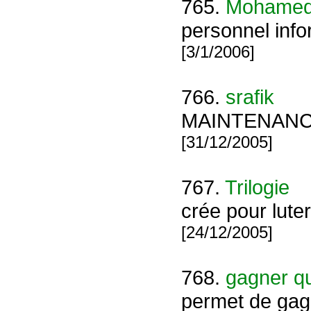
765.
Mohamed
personnel info
[3/1/2006]
766.
srafik
MAINTENANCE 
[31/12/2005]
767.
Trilogie
crée pour luter
[24/12/2005]
768.
gagner q
permet de gag