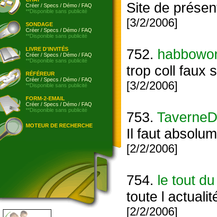
Site de présen
Créer
/
Specs
/
Démo
/
FAQ
**Disponible sans publicité
[3/2/2006]
SONDAGE
Créer
/
Specs
/
Démo
/
FAQ
**Disponible sans publicité
LIVRE D'INVITÉS
752.
habbowor
Créer
/
Specs
/
Démo
/
FAQ
**Disponible sans publicité
trop coll faux 
RÉFÉREUR
Créer
/
Specs
/
Démo
/
FAQ
[3/2/2006]
**Disponible sans publicité
FORM-2-EMAIL
Créer
/
Specs
/
Démo
/
FAQ
**Disponible sans publicité
753.
TaverneD
MOTEUR DE RECHERCHE
Il faut absolum
[2/2/2006]
754.
le tout d
toute l actuali
[2/2/2006]